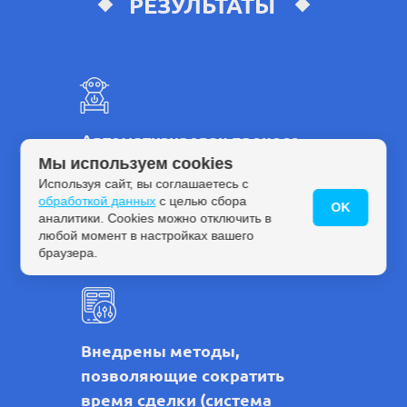
РЕЗУЛЬТАТЫ
Автоматизирован процесс
продаж с возможностью
Мы используем cookies
Используя сайт, вы соглашаетесь с
контроля на каждом этапе
обработкой данных
с целью сбора
OK
сделки (от получения заявки
аналитики. Cookies можно отключить в
до закрытия продажи)
любой момент в настройках вашего
браузера.
Внедрены методы,
позволяющие сократить
время сделки (система