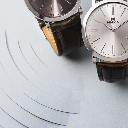
Продвижение
сайтов на
Битрикс
Работа с
юзабилити сайта
Разовая
оптимизация
сайта
Составление СЯ
+7 (499) 350-41-95
contac