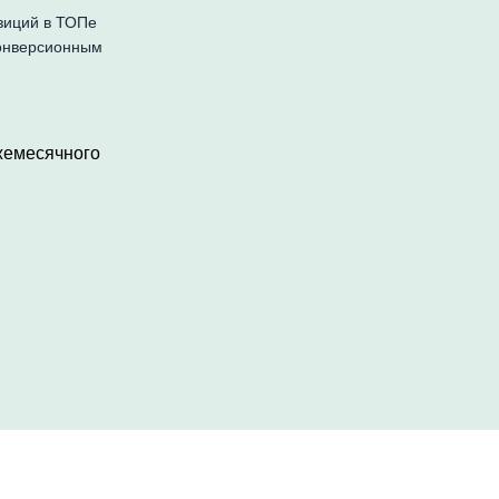
зиций в ТОПе
конверсионным
жемесячного