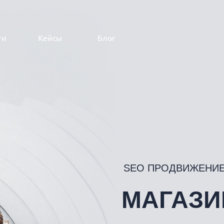
ги
Кейсы
Блог
Маркетинговые
Аналитика
Разработка
Разработка
кансии
сервисы
стратегии
Процесс
маркетинга и
создания сайта
Email-маркетинг
продаж
Разработка
SERM
сайта на 1C-
Геомаркетинг:
Битрикс
Продвижение
SEO ПРОДВИЖЕНИ
Разработка
бизнеса на
сайта на Tilda
t@onpeak.ru
Яндекс.Картах,
Google Maps и
МАГАЗИ
2ГИС
Комплексная