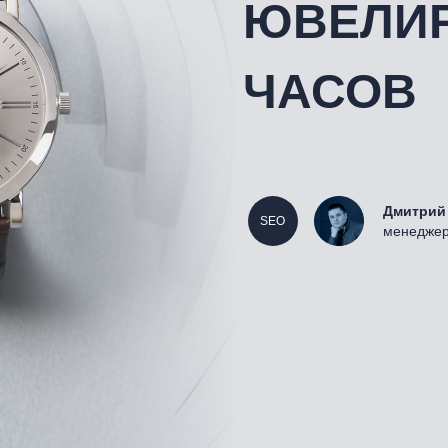
ЮВЕЛИ
реклама в
интернете
Маркетплейсы
ЧАСОВ
Работа с прайс-
агрегаторами
Дмитрий
SEO
менеджер
t@onpeak.ru