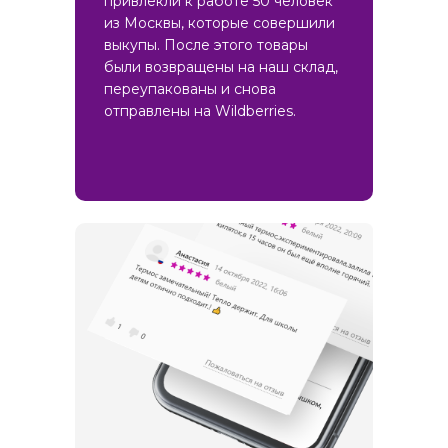
привлекли к работе 50 человек
из Москвы, которые совершили
выкупы. После этого товары
были возвращены на наш склад,
переупакованы и снова
отправлены на Wildberries.